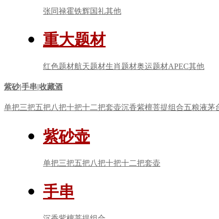
张同禄
霍铁辉
国礼
其他
重大题材
红色题材
航天题材
生肖题材
奥运题材
APEC
其他
紫砂|手串|收藏酒
单把
三把
五把
八把
十把
十二把
套壶
沉香
紫檀
菩提
组合
五粮液
茅
紫砂壶
单把
三把
五把
八把
十把
十二把
套壶
手串
沉香
紫檀
菩提
组合