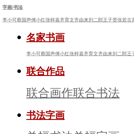
字画|书法
李小可
蔡国声
傅小红
张梓嘉
齐育文
齐由来
刘二郎
王子贤
张若古
名家书画
李小可
蔡国声
傅小红
张梓嘉
齐育文
齐由来
刘二郎
王
联合作品
联合画作
联合书法
书法字画