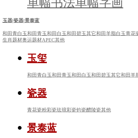
单幅书法
单幅字画
玉器|瓷器|景泰蓝
和田青白玉
和田青玉
和田白玉
和田碧玉
其它
和田羊脂白玉
青花
生肖题材
奥运题材
APEC
其他
玉玺
和田青白玉
和田青玉
和田白玉
和田碧玉
其它
和田羊
瓷器
青花瓷
粉彩瓷
珐琅彩瓷
钧瓷
醴陵瓷
其他
景泰蓝