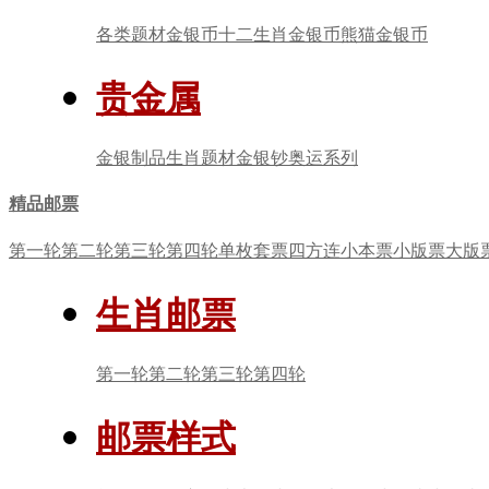
各类题材金银币
十二生肖金银币
熊猫金银币
贵金属
金银制品
生肖题材
金银钞
奥运系列
精品邮票
第一轮
第二轮
第三轮
第四轮
单枚套票
四方连
小本票
小版票
大版
生肖邮票
第一轮
第二轮
第三轮
第四轮
邮票样式