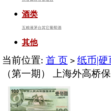
酒类
五粮液
茅台
其它
葡萄酒
其他
当前位置:
首 页
纸币|硬
>
（第一期） 上海外高桥保