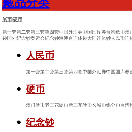
藏品分类
纸币|硬币
第一套
第二套
第三套
第四套
中国外汇券
中国国库券
台湾纸币
澳
钞
国外纪念钞
奥运会纪念钞
港澳台连体钞
大陆连体钞
人民币连
人民币
第一套
第二套
第三套
第四套
中国外汇券
中国国库券
硬币
澳门硬币
老三花硬币
新三花硬币
长城币
铝分币
台湾
纪念钞