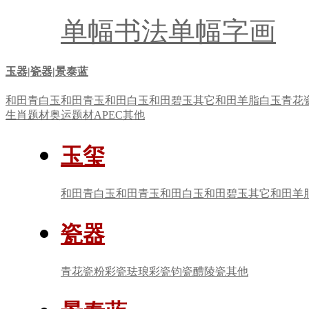
单幅书法
单幅字画
玉器|瓷器|景泰蓝
和田青白玉
和田青玉
和田白玉
和田碧玉
其它
和田羊脂白玉
青花
生肖题材
奥运题材
APEC
其他
玉玺
和田青白玉
和田青玉
和田白玉
和田碧玉
其它
和田羊
瓷器
青花瓷
粉彩瓷
珐琅彩瓷
钧瓷
醴陵瓷
其他