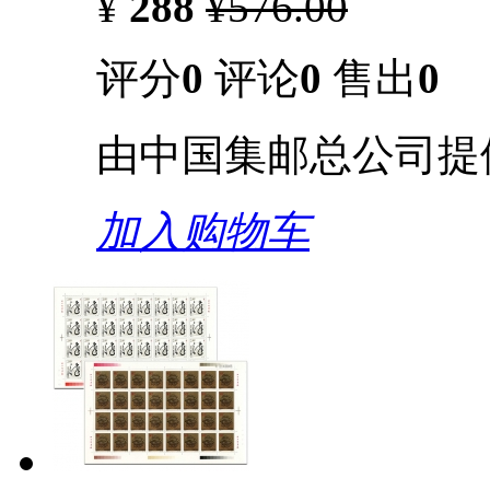
¥
288
¥576.00
评分
0
评论
0
售出
0
由中国集邮总公司提
加入购物车