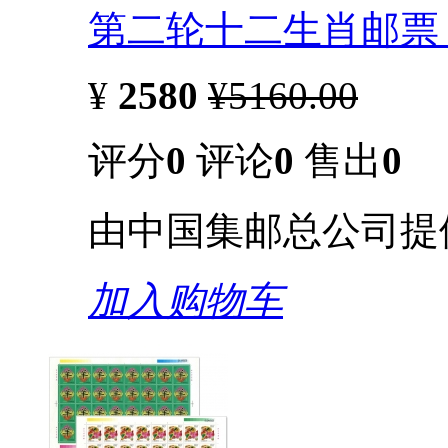
第二轮十二生肖邮票 
¥
2580
¥5160.00
评分
0
评论
0
售出
0
由中国集邮总公司提
加入购物车