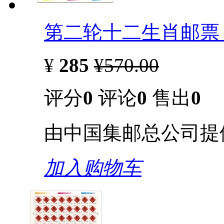
第二轮十二生肖邮票 
¥
285
¥570.00
评分
0
评论
0
售出
0
由中国集邮总公司提
加入购物车