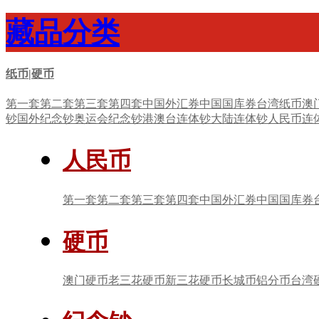
藏品分类
纸币|硬币
第一套
第二套
第三套
第四套
中国外汇券
中国国库券
台湾纸币
澳
钞
国外纪念钞
奥运会纪念钞
港澳台连体钞
大陆连体钞
人民币连
人民币
第一套
第二套
第三套
第四套
中国外汇券
中国国库券
硬币
澳门硬币
老三花硬币
新三花硬币
长城币
铝分币
台湾