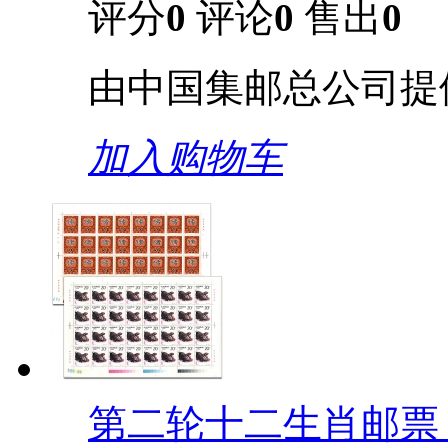
评分
0
评论
0
售出
0
由中国集邮总公司提
加入购物车
第二轮十二生肖邮票 