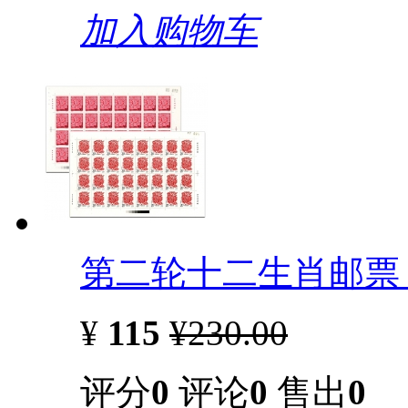
加入购物车
第二轮十二生肖邮票 
¥
115
¥230.00
评分
0
评论
0
售出
0