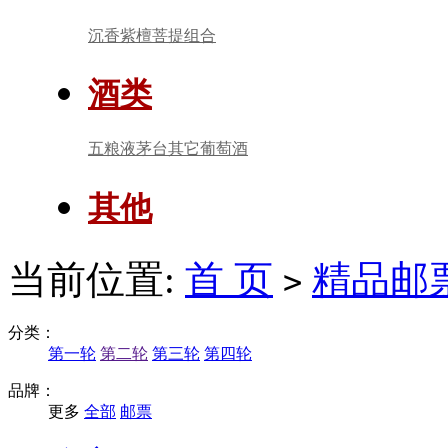
沉香
紫檀
菩提
组合
酒类
五粮液
茅台
其它
葡萄酒
其他
当前位置:
首 页
精品邮
>
分类：
第一轮
第二轮
第三轮
第四轮
品牌：
更多
全部
邮票