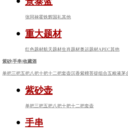
景泰蓝
张同禄
霍铁辉
国礼
其他
重大题材
红色题材
航天题材
生肖题材
奥运题材
APEC
其他
紫砂|手串|收藏酒
单把
三把
五把
八把
十把
十二把
套壶
沉香
紫檀
菩提
组合
五粮液
茅
紫砂壶
单把
三把
五把
八把
十把
十二把
套壶
手串