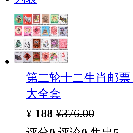
第二轮十二生肖邮票 1
大全套
¥
188
¥376.00
评分
0
评论
0
售出
5