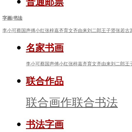
普通邮票
字画|书法
李小可
蔡国声
傅小红
张梓嘉
齐育文
齐由来
刘二郎
王子贤
张若古
名家书画
李小可
蔡国声
傅小红
张梓嘉
齐育文
齐由来
刘二郎
王
联合作品
联合画作
联合书法
书法字画