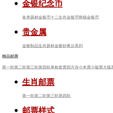
金银纪念币
各类题材金银币
十二生肖金银币
熊猫金银币
贵金属
金银制品
生肖题材
金银钞
奥运系列
精品邮票
第一轮
第二轮
第三轮
第四轮
单枚套票
四方连
小本票
小版票
大版
生肖邮票
第一轮
第二轮
第三轮
第四轮
邮票样式